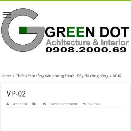
Home
/
Thiết kế thi công văn phòng 50m2 - Đầy đủ công năng
/
VP-02
VP-02
Greendot
Leave a comment
3 Views