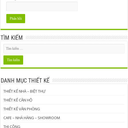
TÌM KIẾM
DANH MỤC THIẾT KẾ
THIẾT KẾ NHÀ – BIỆT THỰ
THIẾT KẾ CĂN HỘ
THIẾT KẾ VĂN PHÒNG
CAFE – NHÀ HÀNG – SHOWROOM
THI CÔNG