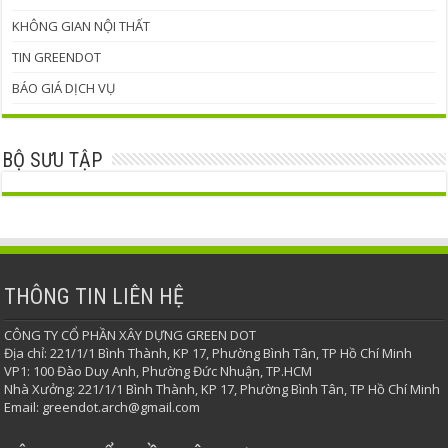
KHÔNG GIAN NỘI THẤT
TIN GREENDOT
BÁO GIÁ DỊCH VỤ
BỘ SƯU TẬP
THÔNG TIN LIÊN HỆ
CÔNG TY CỔ PHẦN XÂY DỰNG GREEN DOT
Địa chỉ: 221/1/1 Bình Thành, KP 17, Phường Bình Tân, TP Hồ Chí Minh
VP1: 100 Đào Duy Anh, Phường Đức Nhuận, TP.HCM
Nhà Xưởng: 221/1/1 Bình Thành, KP 17, Phường Bình Tân, TP Hồ Chí Minh
Email: greendot.arch@gmail.com