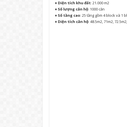
♦
Diện tích khu đất
: 21.000 m2
♦
Số lượng căn hộ
: 1000 căn
♦
Số tầng cao
: 25 tầng gồm 4 block và 1 
♦
Diện tích căn hộ
: 48.5m2, 71m2, 72.5m2