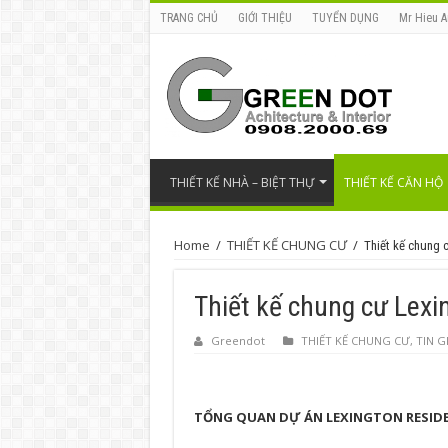
TRANG CHỦ
GIỚI THIỆU
TUYỂN DỤNG
Mr Hieu A
THIẾT KẾ NHÀ – BIỆT THỰ
THIẾT KẾ CĂN HỘ
Home
/
THIẾT KẾ CHUNG CƯ
/
Thiết kế chung 
Thiết kế chung cư Lexi
Greendot
THIẾT KẾ CHUNG CƯ
,
TIN 
TỔNG QUAN DỰ ÁN LEXINGTON RESID