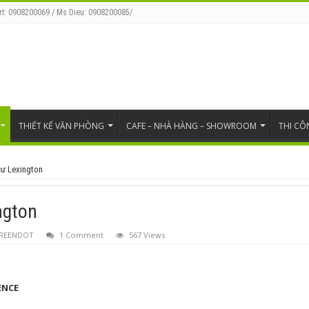
rt: 0908200069 / Ms Dieu: 0908200085/
THIẾT KẾ VĂN PHÒNG
CAFE – NHÀ HÀNG – SHOWROOM
THI CÔ
cư Lexington
ngton
GREENDOT
1 Comment
567 Views
ENCE