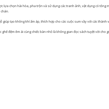
ược lựa chọn hài hòa, pha trộn và sử dụng các tranh ảnh, vật dụng có tông
 chán.
 gỗ giúp tạo không khí ấm áp, thích hợp cho các cuộc sum vầy với các thành v
c ghế đệm êm ái cùng chiếc bàn nhỏ là không gian đọc sách tuyệt vời cho gi