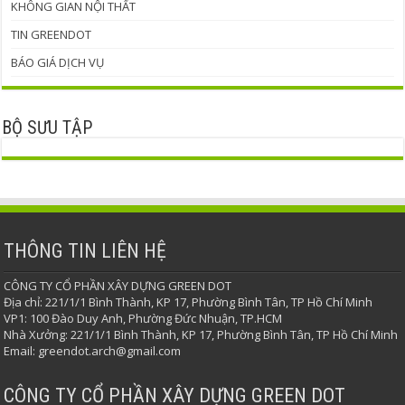
KHÔNG GIAN NỘI THẤT
TIN GREENDOT
BÁO GIÁ DỊCH VỤ
BỘ SƯU TẬP
THÔNG TIN LIÊN HỆ
CÔNG TY CỔ PHẦN XÂY DỰNG GREEN DOT
Địa chỉ: 221/1/1 Bình Thành, KP 17, Phường Bình Tân, TP Hồ Chí Minh
VP1: 100 Đào Duy Anh, Phường Đức Nhuận, TP.HCM
Nhà Xưởng: 221/1/1 Bình Thành, KP 17, Phường Bình Tân, TP Hồ Chí Minh
Email: greendot.arch@gmail.com
CÔNG TY CỔ PHẦN XÂY DỰNG GREEN DOT