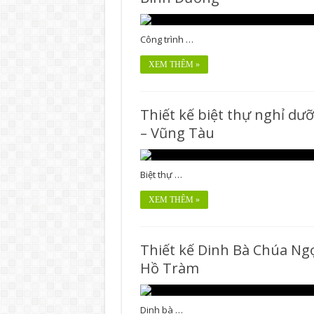
Công trình …
XEM THÊM »
Thiết kế biệt thự nghỉ dư
– Vũng Tàu
Biệt thự …
XEM THÊM »
Thiết kế Dinh Bà Chúa Ng
Hồ Tràm
Dinh bà …