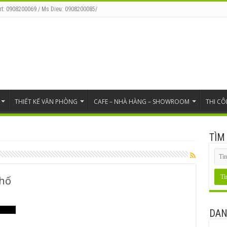
rt: 0908200069 / Ms Dieu: 0908200085/
THIẾT KẾ VĂN PHÒNG
CAFE – NHÀ HÀNG – SHOWROOM
THI C
TÌM
phố
DAN