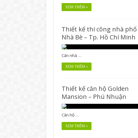
XEM THÊM »
Thiết kế thi công nhà phố
Nhà Bè – Tp. Hồ Chí Minh
Căn nhà …
XEM THÊM »
Thiết kế căn hộ Golden
Mansion – Phú Nhuận
Căn hộ …
XEM THÊM »