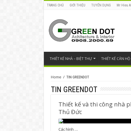
TRANG CHỦ
GIỚI THIỆU
TUYỂN DỤNG
Mr Hieu A
THIẾT KẾ NHÀ – BIỆT THỰ
THIẾT KẾ CĂN HỘ
Home
/
TIN GREENDOT
TIN GREENDOT
Thiết kế và thi công nhà 
Thủ Đức
Các hình …