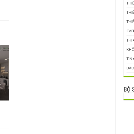
THI
THI
THI
CAF
THI
KHÔ
TIN
BÁO
BỘ 