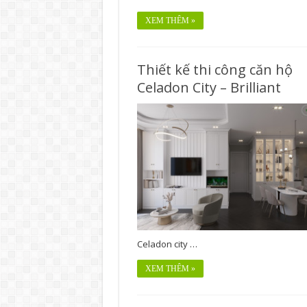
XEM THÊM »
Thiết kế thi công căn hộ
Celadon City – Brilliant
Celadon city …
XEM THÊM »