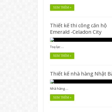
XEM THÊM »
Thiết kế thi công căn hộ
Emerald -Celadon City
Toạ lạc …
XEM THÊM »
Thiết kế nhà hàng Nhật B
Nhà hàng …
XEM THÊM »