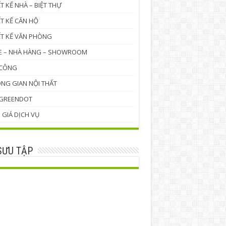
ẾT KẾ NHÀ – BIỆT THỰ
ẾT KẾ CĂN HỘ
ẾT KẾ VĂN PHÒNG
E – NHÀ HÀNG – SHOWROOM
 CÔNG
NG GIAN NỘI THẤT
 GREENDOT
 GIÁ DỊCH VỤ
SƯU TẬP