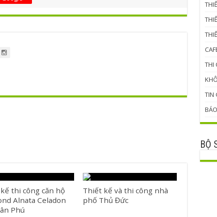
THI
THI
THI
CAF
THI
KHÔ
TIN
BÁO
BỘ 
 kế thi công căn hộ
Thiết kế và thi công nhà
nd Alnata Celadon
phố Thủ Đức
Tân Phú