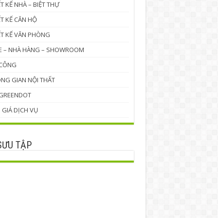
ẾT KẾ NHÀ – BIỆT THỰ
ẾT KẾ CĂN HỘ
ẾT KẾ VĂN PHÒNG
E – NHÀ HÀNG – SHOWROOM
 CÔNG
NG GIAN NỘI THẤT
 GREENDOT
 GIÁ DỊCH VỤ
SƯU TẬP