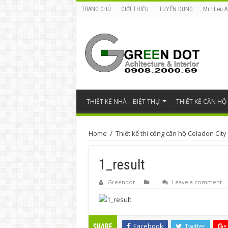
TRANG CHỦ
GIỚI THIỆU
TUYỂN DỤNG
Mr Hieu A
THIẾT KẾ NHÀ – BIỆT THỰ
THIẾT KẾ CĂN HỘ
Home
/
Thiết kế thi công căn hộ Celadon City -
1_result
Greendot
Leave a comment
Facebook
Twitter
Share