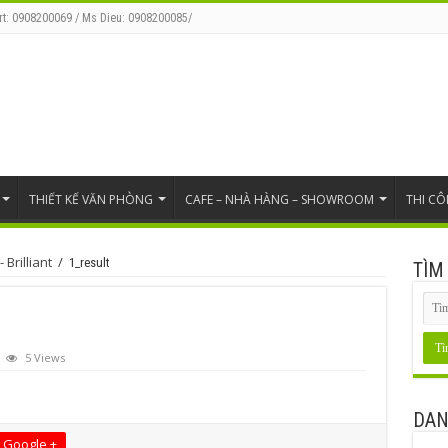
rt: 0908200069 / Ms Dieu: 0908200085/
THIẾT KẾ VĂN PHÒNG
CAFE – NHÀ HÀNG – SHOWROOM
THI C
 Brilliant
/
1_result
TÌM
5 Views
DAN
Google +