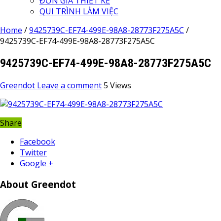
ĐƠN GIÁ THIẾT KẾ
QUI TRÌNH LÀM VIỆC
Home
/
9425739C-EF74-499E-98A8-28773F275A5C
/
9425739C-EF74-499E-98A8-28773F275A5C
9425739C-EF74-499E-98A8-28773F275A5C
Greendot
Leave a comment
5 Views
Share
Facebook
Twitter
Google +
About Greendot