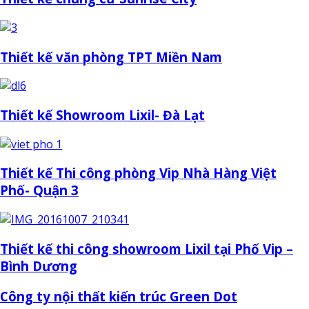
Thiết kế văn phòng TPT Miền Nam
Thiết kế Showroom Lixil- Đà Lạt
Thiết kế Thi công phòng Vip Nhà Hàng Việt
Phố- Quận 3
Thiết kế thi công showroom Lixil tại Phố Vip –
Bình Dương
Công ty nội thất kiến trúc Green Dot