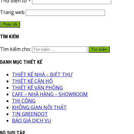
Thư điện tử
*
Trang web
TÌM KIẾM
Tìm kiếm cho:
DANH MỤC THIẾT KẾ
THIẾT KẾ NHÀ – BIỆT THỰ
THIẾT KẾ CĂN HỘ
THIẾT KẾ VĂN PHÒNG
CAFE – NHÀ HÀNG – SHOWROOM
THI CÔNG
KHÔNG GIAN NỘI THẤT
TIN GREENDOT
BÁO GIÁ DỊCH VỤ
BỘ SƯU TẬP