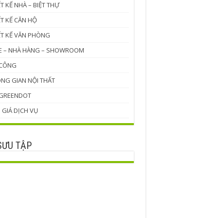
ẾT KẾ NHÀ – BIỆT THỰ
ẾT KẾ CĂN HỘ
ẾT KẾ VĂN PHÒNG
E – NHÀ HÀNG – SHOWROOM
 CÔNG
NG GIAN NỘI THẤT
 GREENDOT
 GIÁ DỊCH VỤ
SƯU TẬP