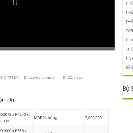
THI
THI
THI
CAF
THI
KHÔ
TIN
BÁO
ÒNG TRẺ EM
Leave a comment
522 Views
BỘ 
ỘI THẤT
D2075 x R1250 x
MDF 2k bóng
7,000,000
C900
D1900 x R550 x