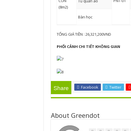
CON
PNT-01
Tủ quần áo
(8m2)
Bàn học
TỔNG GIÁ TIỀN : 26,321,200VND
PHỐI CẢNH CHI TIẾT KHÔNG GIAN
Facebook
Twitter
Share
About Greendot