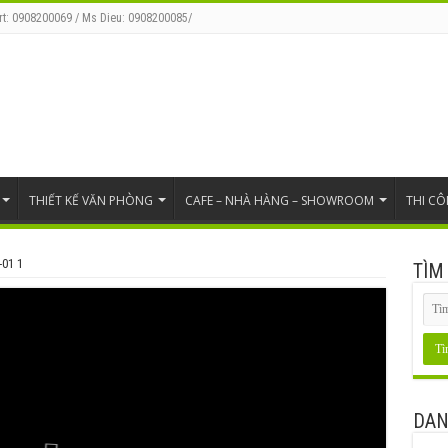
rt: 0908200069 / Ms Dieu: 0908200085/
THIẾT KẾ VĂN PHÒNG
CAFE – NHÀ HÀNG – SHOWROOM
THI C
-01 1
TÌM
DAN