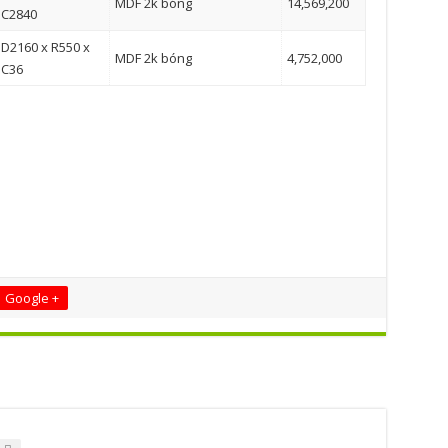
MDF 2k bóng
14,569,200
C2840
D2160 x R550 x
MDF 2k bóng
4,752,000
C36
Google +