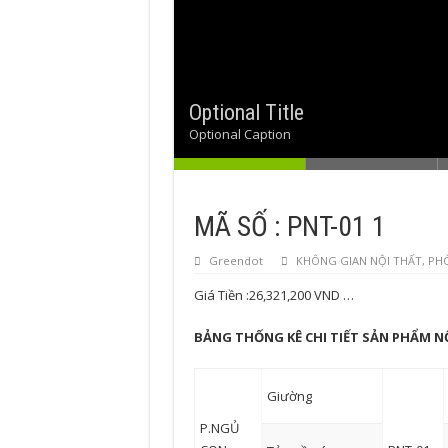
Optional Title
Optional Title with link
Optional Caption
MÃ SỐ : PNT-01 1
Greendot
KHÔNG GIAN NỘI THẤT
,
PH
Giá Tiền :26,321,200 VND …
BẢNG THỐNG KÊ CHI TIẾT SẢN PHẨM N
Giường
P.NGỦ