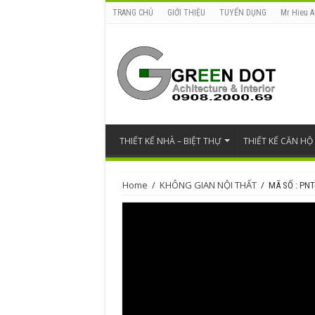
TRANG CHỦ
GIỚI THIỆU
TUYỂN DỤNG
Mr Hieu A
THIẾT KẾ NHÀ – BIỆT THỰ
THIẾT KẾ CĂN HỘ
Home
/
KHÔNG GIAN NỘI THẤT
/
MÃ SỐ : PNT