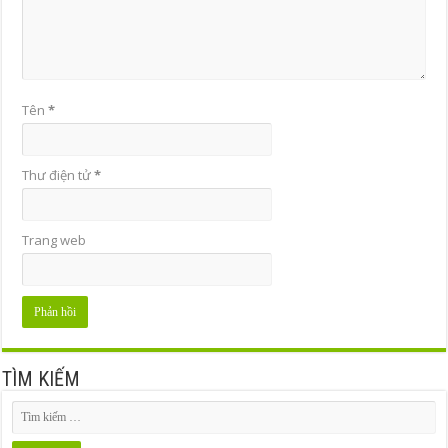
Tên
*
Thư điện tử
*
Trang web
TÌM KIẾM