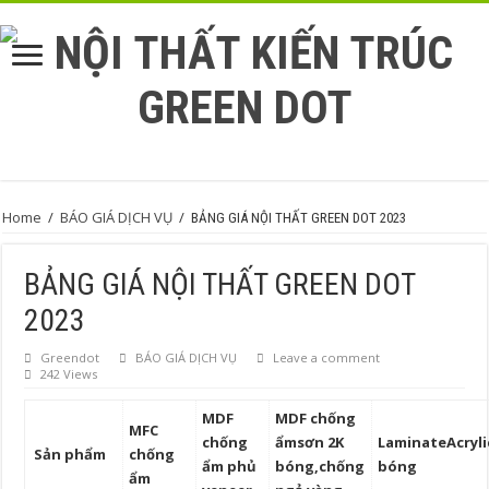
Home
/
BÁO GIÁ DỊCH VỤ
/
BẢNG GIÁ NỘI THẤT GREEN DOT 2023
BẢNG GIÁ NỘI THẤT GREEN DOT
2023
Greendot
BÁO GIÁ DỊCH VỤ
Leave a comment
242 Views
MDF
MDF chống
MFC
chống
ẩm
sơn 2K
Laminate
Acryli
Sản phẩm
chống
ẩm
phủ
bóng,chống
bóng
ẩm