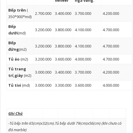
veneer
ngả vàng.
Bếp trên
(
2.700.000
3.400.000
3.700.000
4.200.000
350*900*md)
Bếp
3.200.000
3.800.000
4.100.000
4.700.000
dưới
(md)
Bếp
3.200.000
3.800.000
4.100.000
4.700.000
đứng
(m2)
Tủ áo
(m2)
3.200.000
3.600.000
4.000.000
4.700.000
Tủ trang
3.000.000
3.400.000
3.700.000
4.200.000
trí,giày
(m2)
Tủ tivi
(md)
3.000.000
3.300.000
3.600.000
4.000.000
Ghi Chú
-Tủ bếp trên 65(cm)x32(cm).Tủ bếp dưới 79(cm)x56(cm) (khi chưa có
đá marble)