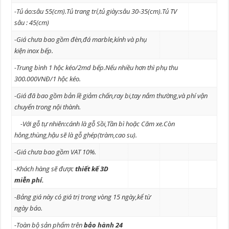
-Tủ áo:sâu 55(cm).Tủ trang trí,tủ giày:sâu 30-35(cm).Tủ TV
sâu : 45(cm)
-Giá chưa bao gồm đèn,đá marble,kính và phụ
kiện inox bếp.
-Trung bình 1 hộc kéo/2md bếp.Nếu nhiều hơn thì phụ thu
300.000VNĐ/1 hộc kéo.
-Giá đã bao gồm bản lề giảm chấn,ray bi,tay nắm thường,và phí vận
chuyển trong nội thành.
-Với gỗ tự nhiên:cánh là gỗ Sồi,Tần bì hoặc Căm xe.Còn
hông,thùng,hậu sẽ là gỗ ghép(tràm,cao su).
-Giá chưa bao gồm VAT 10%.
-Khách hàng sẽ được
thiết kế 3D
mi
ễn
phí.
-Bảng giá này có giá trị trong vòng 15 ngày,kể từ
ngày báo.
-Toàn bộ sản phẩm trên
bảo hành 24