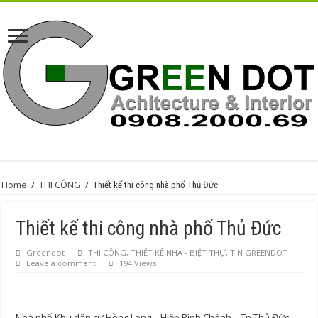
Home
/
THI CÔNG
/
Thiết kế thi công nhà phố Thủ Đức
Thiết kế thi công nhà phố Thủ Đức
Greendot
THI CÔNG
,
THIẾT KẾ NHÀ - BIỆT THỰ
,
TIN GREENDOT
Leave a comment
194 Views
Nhà phố Khu dân cư Hồng Long – Hiệp Bình Chánh – Tp Thủ Đức –